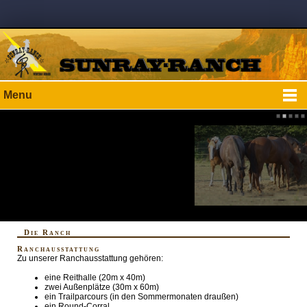
Menu
Die Ranch
Ranchausstattung
Zu unserer Ranchausstattung gehören:
eine Reithalle (20m x 40m)
zwei Außenplätze (30m x 60m)
ein Trailparcours (in den Sommermonaten draußen)
ein Round-Corral