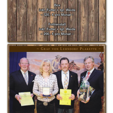
Box
inkl. Futter + tgl. Weide
~ 320,- € pro Monat ~
Fohlenstall
inkl. Futter + tgl. Weide
~ 200,- € pro Monat ~
~ Graf von Lehndorf Plakette ~