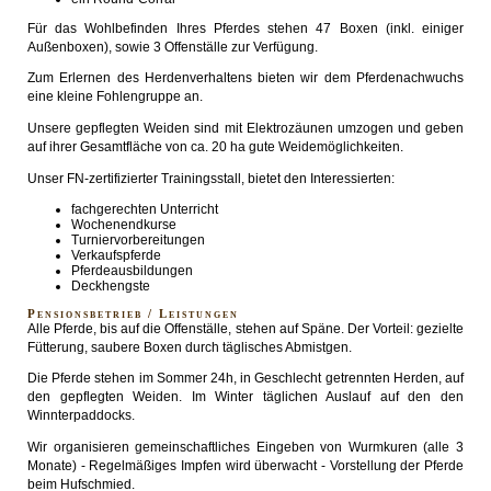
Für das Wohlbefinden Ihres Pferdes stehen 47 Boxen (inkl. einiger
Außenboxen), sowie 3 Offenställe zur Verfügung.
Zum Erlernen des Herdenverhaltens bieten wir dem Pferdenachwuchs
eine kleine Fohlengruppe an.
Unsere gepflegten Weiden sind mit Elektrozäunen umzogen und geben
auf ihrer Gesamtfläche von ca. 20 ha gute Weidemöglichkeiten.
Unser FN-zertifizierter Trainingsstall, bietet den Interessierten:
fachgerechten Unterricht
Wochenendkurse
Turniervorbereitungen
Verkaufspferde
Pferdeausbildungen
Deckhengste
Pensionsbetrieb / Leistungen
Alle Pferde, bis auf die Offenställe, stehen auf Späne. Der Vorteil: gezielte
Fütterung, saubere Boxen durch täglisches Abmistgen.
Die Pferde stehen im Sommer 24h, in Geschlecht getrennten Herden, auf
den gepflegten Weiden. Im Winter täglichen Auslauf auf den den
Winnterpaddocks.
Wir organisieren gemeinschaftliches Eingeben von Wurmkuren (alle 3
Monate) - Regelmäßiges Impfen wird überwacht - Vorstellung der Pferde
beim Hufschmied.