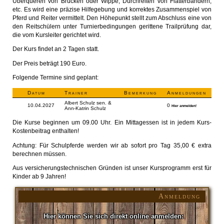
Überqueren von Brücken oder Wippe, Durchreiten von Flatterbändern,
etc. Es wird eine präzise Hilfegebung und korrektes Zusammenspiel von
Pferd und Reiter vermittelt. Den Höhepunkt stellt zum Abschluss eine von
den Reitschülern unter Turnierbedingungen gerittene Trailprüfung dar,
die vom Kursleiter gerichtet wird.
Der Kurs findet an 2 Tagen statt.
Der Preis beträgt 190 Euro.
Folgende Termine sind geplant:
Datum
Trainer
Bemerkung
Anmeldungen
Albert Schulz sen. &
10.04.2027
0
Hier anmelden!
Ann-Katrin Schulz
Die Kurse beginnen um 09.00 Uhr. Ein Mittagessen ist in jedem Kurs-
Kostenbeitrag enthalten!
Achtung: Für Schulpferde werden wir ab sofort pro Tag 35,00 € extra
berechnen müssen.
Aus versicherungstechnischen Gründen ist unser Kursprogramm erst für
Kinder ab 9 Jahren!
Anmeldung
Hier können Sie sich direkt online anmelden: