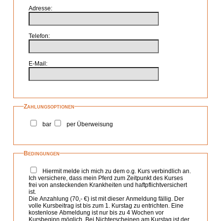
Adresse
Telefon
E-Mail
Zahlungsoptionen
bar
per Überweisung
Bedingungen
Hiermit melde ich mich zu dem o.g. Kurs verbindlich an.
Ich versichere, dass mein Pferd zum Zeitpunkt des Kurses
frei von ansteckenden Krankheiten und haftpflichtversichert
ist.
Die Anzahlung (70,- €) ist mit dieser Anmeldung fällig. Der
volle Kursbeitrag ist bis zum 1. Kurstag zu entrichten. Eine
kostenlose Abmeldung ist nur bis zu 4 Wochen vor
Kursbeginn möglich. Bei Nichterscheinen am Kurstag ist der