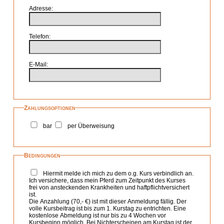
Adresse
Telefon
E-Mail
Zahlungsoptionen
bar
per Überweisung
Bedingungen
Hiermit melde ich mich zu dem o.g. Kurs verbindlich an.
Ich versichere, dass mein Pferd zum Zeitpunkt des Kurses
frei von ansteckenden Krankheiten und haftpflichtversichert
ist.
Die Anzahlung (70,- €) ist mit dieser Anmeldung fällig. Der
volle Kursbeitrag ist bis zum 1. Kurstag zu entrichten. Eine
kostenlose Abmeldung ist nur bis zu 4 Wochen vor
Kursbeginn möglich. Bei Nichterscheinen am Kurstag ist der