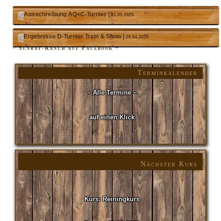
Ausschreibung AQ+C-Turnier |
01.05.2025
Ergebnisse D-Turnier Train & Show |
29.04.2025
~ Sunray-Ranch auf Facebook ~
Terminkalender
~ Alle Termine ~
auf einen Klick
Nächster Kurs
Kurs: Reiningkurs