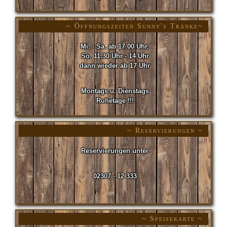
~ Öffnungszeiten Sunny's Tränke~
Mi. - Sa. ab 17.00 Uhr,
So. 11.30 Uhr - 14 Uhr
dann wieder ab 17 Uhr
Montags u. Dienstags
Ruhetage !!!
~ Reservierungen ~
Reservierungen unter
02307 - 12 333
~ Speisekarte ~