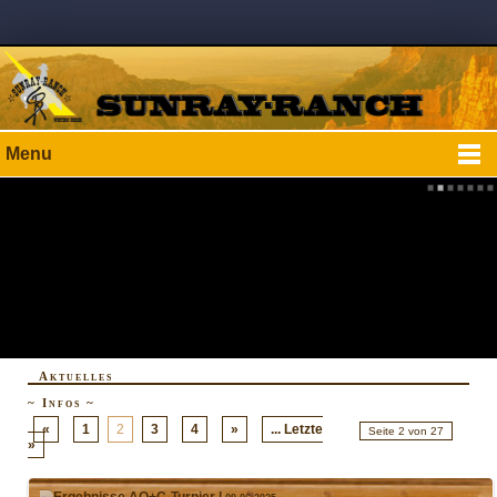
Menu
Aktuelles
~ Infos ~
«
1
2
3
4
»
... Letzte
Seite 2 von 27
»